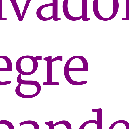
lvado
egre