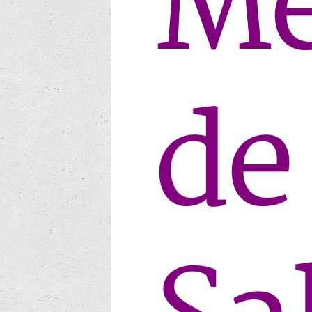
Me
de